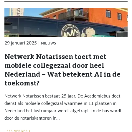
Wij zijn aangesloten bij Netwerk Notarissen, een landelijke
organisatie van 150 notariskantoren die steeds van elkaar
leren en altijd aan de hoogste kwaliteitseisen voldoen.
Meer weten? Bel ons op 0317 42 53 33 of mail naar
info@smitmoormann.nl
29 januari 2025
nieuws
Netwerk Notarissen toert met
mobiele collegezaal door heel
Nederland – Wat betekent AI in de
toekomst?
Netwerk Notarissen bestaat 25 jaar. De Academiebus doet
dienst als mobiele collegezaal waarmee in 11 plaatsen in
Nederland het lustrumjaar wordt afgetrapt. In de bus wordt
door de notariskantoren in...
lees verder >