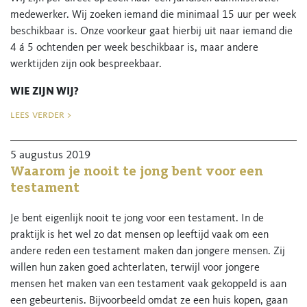
medewerker. Wij zoeken iemand die minimaal 15 uur per week
beschikbaar is. Onze voorkeur gaat hierbij uit naar iemand die
4 á 5 ochtenden per week beschikbaar is, maar andere
werktijden zijn ook bespreekbaar.
WIE ZIJN WIJ?
lees verder >
Ons notariskantoor is gevestigd in Wageningen, stad der
bevrijding en bekend om haar universiteit. Dat maakt dat de
werkzaamheden op ons kantoor zeer divers zijn, waarbij ook
5 augustus 2019
internationale aspecten dikwijls een rol spelen. We begeleiden
Waarom je nooit te jong bent voor een
onze cliënten op belangrijke momenten in hun leven (koop van
testament
een woning, huwelijk, starten van een onderneming, overlijden
van een dierbare). Het werk is totaal niet stoffig, maar juist
Je bent eigenlijk nooit te jong voor een testament. In de
heel afwisselend. Op ons kantoor is geen dag hetzelfde! We
praktijk is het wel zo dat mensen op leeftijd vaak om een
hebben een enthousiast team dat bestaat uit 12 mensen en de
andere reden een testament maken dan jongere mensen. Zij
sfeer op ons kantoor is informeel. Naast hard werken is er
willen hun zaken goed achterlaten, terwijl voor jongere
zeker ook ruimte voor gezelligheid.
mensen het maken van een testament vaak gekoppeld is aan
een gebeurtenis. Bijvoorbeeld omdat ze een huis kopen, gaan