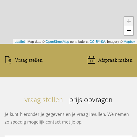
+
−
Leaflet
| Map data ©
OpenStreetMap
contributors,
CC-BY-SA
, Imagery ©
Mapbox
Vraag stellen
Afspraak maken
vraag stellen
prijs opvragen
Je kunt hieronder je gegevens en je vraag invullen. We nemen
zo spoedig mogelijk contact met je op.