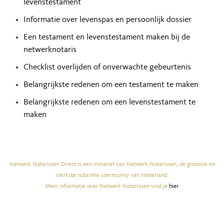
levenstestament
Informatie over levenspas en persoonlijk dossier
Een testament en levenstestament maken bij de
netwerknotaris
Checklist overlijden of onverwachte gebeurtenis
Belangrijkste redenen om een testament te maken
Belangrijkste redenen om een levenstestament te
maken
Netwerk Notarissen Direct is een initiatief van Netwerk Notarissen, de grootste en
sterkste notariële community van Nederland.
Meer informatie over Netwerk Notarissen vind je
hier
.