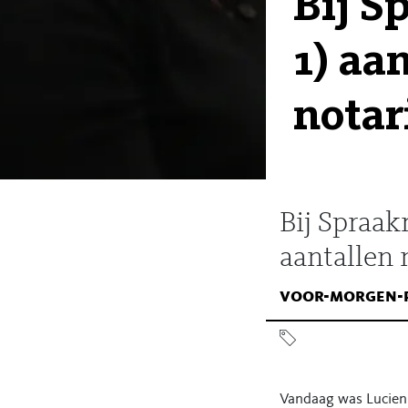
Bij S
1) aa
notar
Bij Spraa
aantallen 
voor-morgen-
Vandaag was Lucienn