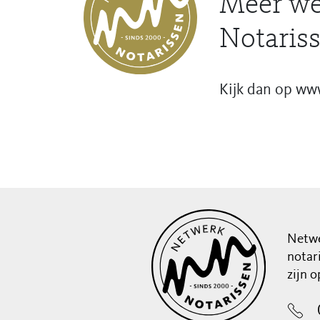
Meer we
Notariss
Kijk dan op ww
Netwe
notar
zijn 