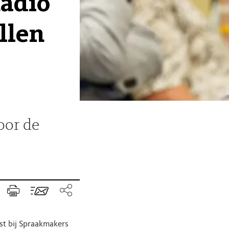
adio
llen
oor de
st bij Spraakmakers