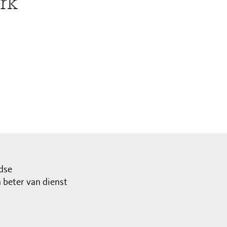
rk
dse
beter van dienst