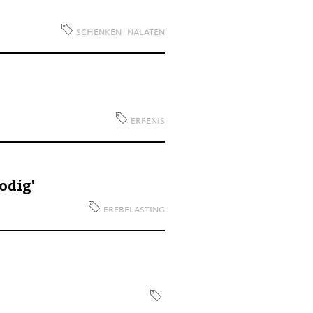
schenken
nalaten
erfenis
odig'
erfbelasting