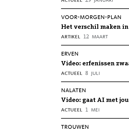
actueel
januari
29
voor-morgen-plan
Het verschil maken in
artikel
maart
12
erven
Video: erfenissen zwa
actueel
juli
8
nalaten
Video: gaat AI met jou
actueel
mei
1
trouwen