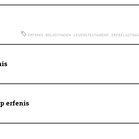
erfenis
belastingen
levenstestament
erfbelasting
nis
p erfenis