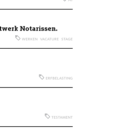
AI
etwerk Notarissen.
werken
vacature
stage
erfbelasting
testament