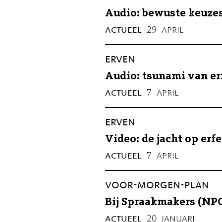
Audio: bewuste keuzes
actueel
april
29
erven
Audio: tsunami van er
actueel
april
7
erven
Video: de jacht op erf
actueel
april
7
voor-morgen-plan
Bij Spraakmakers (NPO
actueel
januari
20