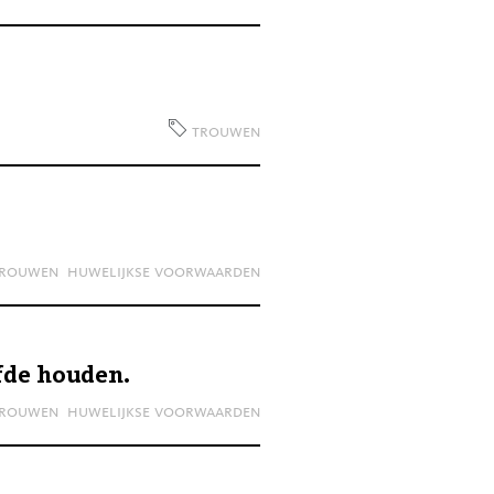
trouwen
rouwen
huwelijkse voorwaarden
fde houden.
rouwen
huwelijkse voorwaarden