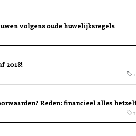
ouwen volgens oude huwelijksregels
f 2018!
t
rwaarden? Reden: financieel alles hetzel
t