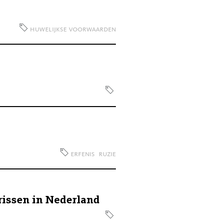
huwelijkse voorwaarden
erfenis
ruzie
rissen in Nederland