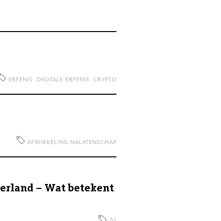
erfenis
digitale erfenis
crypto
afwikkeling nalatenschap
erland – Wat betekent