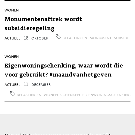
wonen
Monumentenaftrek wordt
subsidieregeling
belastingen
monument
subsidie
actueel
18
oktober
wonen
Eigenwoningschenking, waar wordt die
voor gebruikt? #maandvanhetgeven
actueel
11
december
belastingen
wonen
schenken
eigenwoningschenking