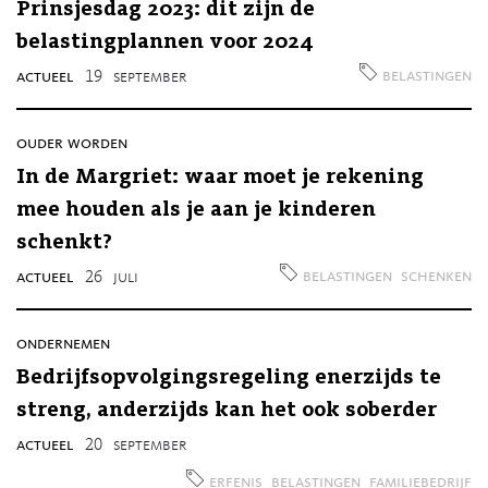
Prinsjesdag 2023: dit zijn de
belastingplannen voor 2024
belastingen
actueel
19
september
ouder worden
In de Margriet: waar moet je rekening
mee houden als je aan je kinderen
schenkt?
belastingen
schenken
actueel
26
juli
ondernemen
Bedrijfsopvolgingsregeling enerzijds te
streng, anderzijds kan het ook soberder
actueel
20
september
erfenis
belastingen
familiebedrijf