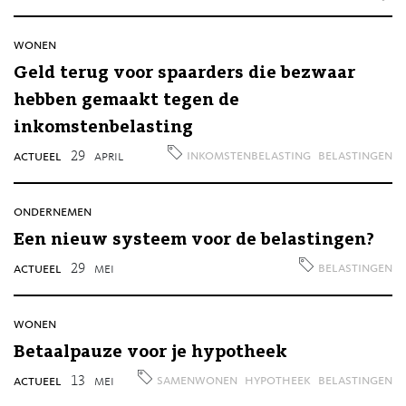
wonen
Geld terug voor spaarders die bezwaar
hebben gemaakt tegen de
inkomstenbelasting
inkomstenbelasting
belastingen
actueel
29
april
ondernemen
Een nieuw systeem voor de belastingen?
belastingen
actueel
29
mei
wonen
Betaalpauze voor je hypotheek
samenwonen
hypotheek
belastingen
actueel
13
mei