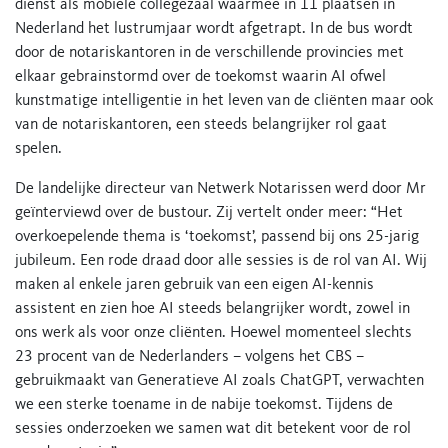
dienst als mobiele collegezaal waarmee in 11 plaatsen in
Nederland het lustrumjaar wordt afgetrapt. In de bus wordt
door de notariskantoren in de verschillende provincies met
elkaar gebrainstormd over de toekomst waarin AI ofwel
kunstmatige intelligentie in het leven van de cliënten maar ook
van de notariskantoren, een steeds belangrijker rol gaat
spelen.
De landelijke directeur van Netwerk Notarissen werd door Mr
geïnterviewd over de bustour. Zij vertelt onder meer: “Het
overkoepelende thema is ‘toekomst’, passend bij ons 25-jarig
jubileum. Een rode draad door alle sessies is de rol van AI. Wij
maken al enkele jaren gebruik van een eigen AI-kennis
assistent en zien hoe AI steeds belangrijker wordt, zowel in
ons werk als voor onze cliënten. Hoewel momenteel slechts
23 procent van de Nederlanders – volgens het CBS –
gebruikmaakt van Generatieve AI zoals ChatGPT, verwachten
we een sterke toename in de nabije toekomst. Tijdens de
sessies onderzoeken we samen wat dit betekent voor de rol