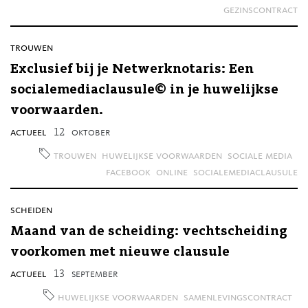
gezinscontract
trouwen
Exclusief bij je Netwerknotaris: Een
socialemediaclausule© in je huwelijkse
voorwaarden.
actueel
12
oktober
trouwen
huwelijkse voorwaarden
sociale media
facebook
online
socialemediaclausule
scheiden
Maand van de scheiding: vechtscheiding
voorkomen met nieuwe clausule
actueel
13
september
huwelijkse voorwaarden
samenlevingscontract