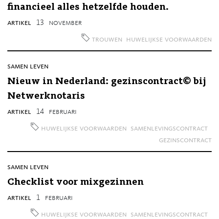
financieel alles hetzelfde houden.
artikel
13
november
trouwen
huwelijkse voorwaarden
samen leven
Nieuw in Nederland: gezinscontract© bij
Netwerknotaris
artikel
14
februari
huwelijkse voorwaarden
samenlevingscontract
gezinscontract
samen leven
Checklist voor mixgezinnen
artikel
1
februari
huwelijkse voorwaarden
samenlevingscontract