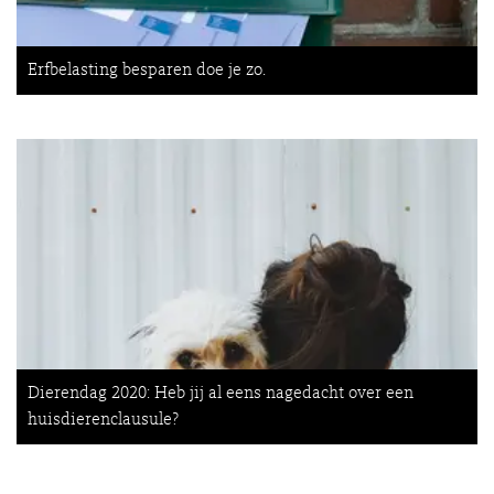
Erfbelasting besparen doe je zo.
Dierendag 2020: Heb jij al eens nagedacht over een
huisdierenclausule?