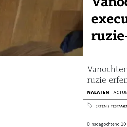
Vano
execu
ruzie
Vanochtend
ruzie-erfe
nalaten
actue
erfenis
testame
Dinsdagochtend 10 