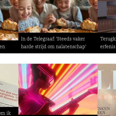
In de Telegraaf: 'Steeds vaker
Terugki
sen
harde strijd om nalatenschap'
erfeni
om ik