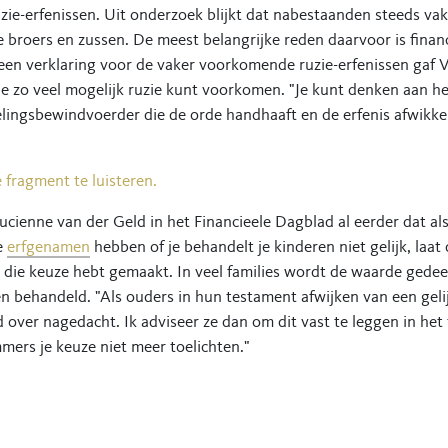
zie-erfenissen. Uit onderzoek blijkt dat nabestaanden steeds va
 broers en zussen. De meest belangrijke reden daarvoor is financ
een verklaring voor de vaker voorkomende ruzie-erfenissen gaf 
e zo veel mogelijk ruzie kunt voorkomen. "Je kunt denken aan 
lingsbewindvoerder die de orde handhaaft en de erfenis afwikkel
e fragment te luisteren.
Lucienne van der Geld in het Financieele Dagblad al eerder dat als
e
erfgenamen
hebben of je behandelt je kinderen niet gelijk, laat 
ie keuze hebt gemaakt. In veel families wordt de waarde gedee
n behandeld. "Als ouders in hun testament afwijken van een gelij
over nagedacht. Ik adviseer ze dan om dit vast te leggen in het 
mmers je keuze niet meer toelichten."