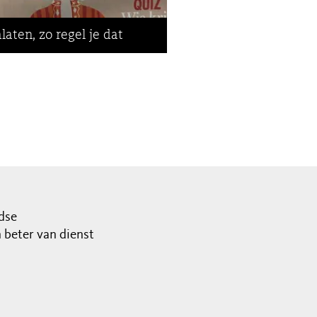
laten, zo regel je dat
dse
beter van dienst