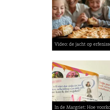
Video: de jacht op erfenis
In de Margriet: Hoe voork