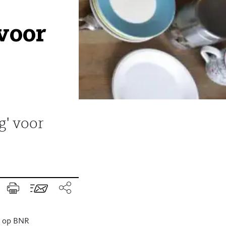
 voor
g' voor
n op BNR