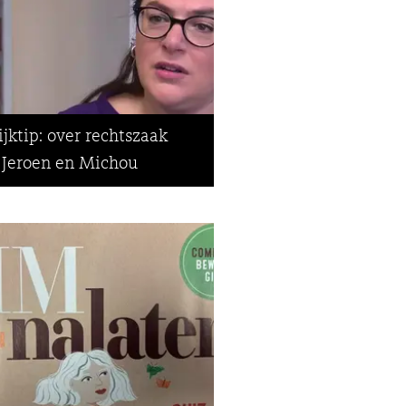
jktip: over rechtszaak
s Jeroen en Michou