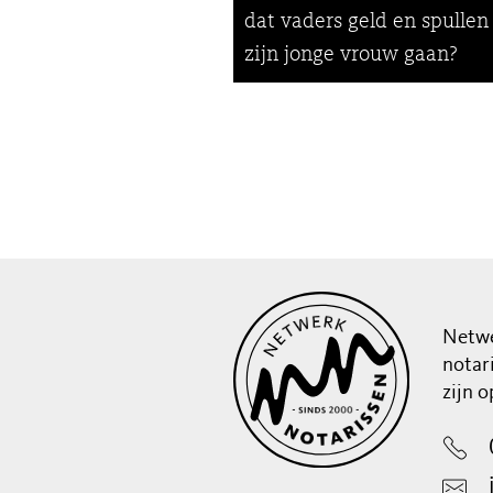
dat vaders geld en spullen
zijn jonge vrouw gaan?
Netwe
notar
zijn 