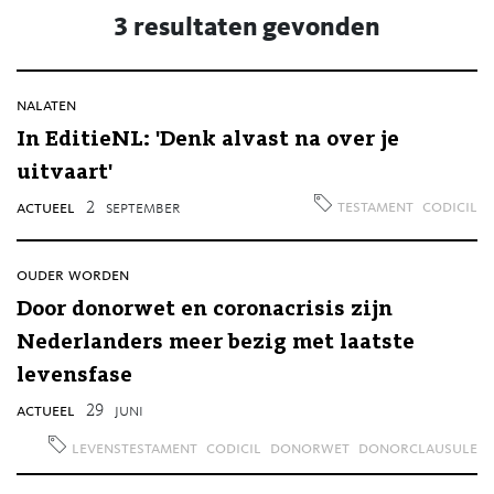
3 resultaten gevonden
nalaten
In EditieNL: 'Denk alvast na over je
uitvaart'
testament
codicil
actueel
2
september
ouder worden
Door donorwet en coronacrisis zijn
Nederlanders meer bezig met laatste
levensfase
actueel
29
juni
levenstestament
codicil
donorwet
donorclausule