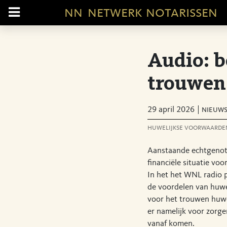
nn
netwerk notarissen
Audio: b
trouwen
29 april 2026
nieuw
huwelijkse voorwaarde
Aanstaande echtgenot
financiële situatie vo
In het het WNL radio
de voordelen van huw
voor het trouwen huwe
er namelijk voor zorge
vanaf komen.