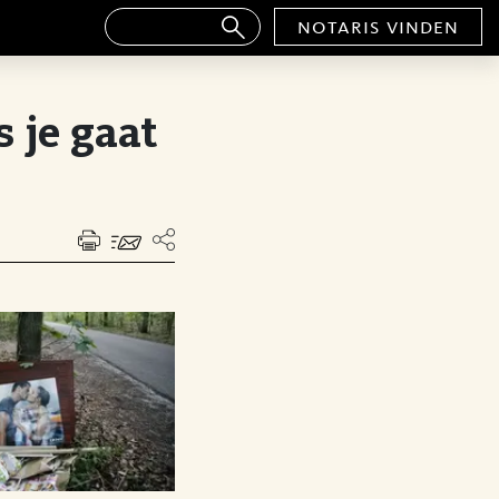
notaris vinden
 je gaat