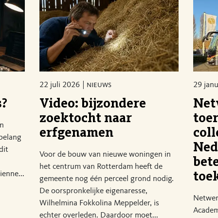
22 juli 2026
nieuws
29 jan
s?
Video: bijzondere
Net
zoektocht naar
toe
en
erfgenamen
coll
 belang
Ned
dit
Voor de bouw van nieuwe woningen in
bet
het centrum van Rotterdam heeft de
ienne...
toe
gemeente nog één perceel grond nodig.
De oorspronkelijke eigenaresse,
Netwerk
Wilhelmina Fokkolina Meppelder, is
Academ
echter overleden. Daardoor moet...