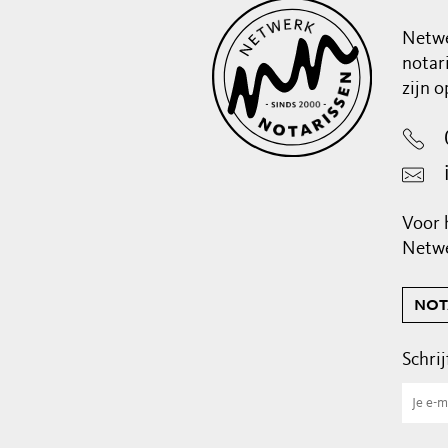
Netwe
notar
zijn 
Voor 
Netwe
not
Schrij