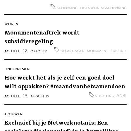
schenking
eigenwoningschenking
wonen
Monumentenaftrek wordt
subsidieregeling
belastingen
monument
subsidie
actueel
18
oktober
ondernemen
Hoe werkt het als je zelf een goed doel
wilt oppakken? #maandvanhetsamendoen
stichting
ANBI
actueel
15
augustus
trouwen
Exclusief bij je Netwerknotaris: Een