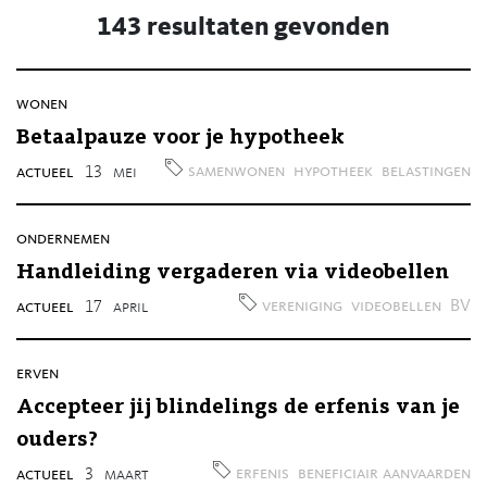
143 resultaten gevonden
wonen
Betaalpauze voor je hypotheek
samenwonen
hypotheek
belastingen
actueel
13
mei
ondernemen
Handleiding vergaderen via videobellen
vereniging
videobellen
BV
actueel
17
april
erven
Accepteer jij blindelings de erfenis van je
ouders?
erfenis
beneficiair aanvaarden
actueel
3
maart