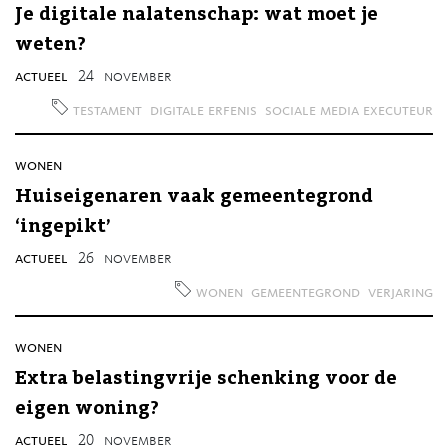
Je digitale nalatenschap: wat moet je
weten?
actueel
24
november
testament
digitale erfenis
sociale media executeur
wonen
Huiseigenaren vaak gemeentegrond
‘ingepikt’
actueel
26
november
wonen
gemeentegrond
verjaring
wonen
Extra belastingvrije schenking voor de
eigen woning?
actueel
20
november