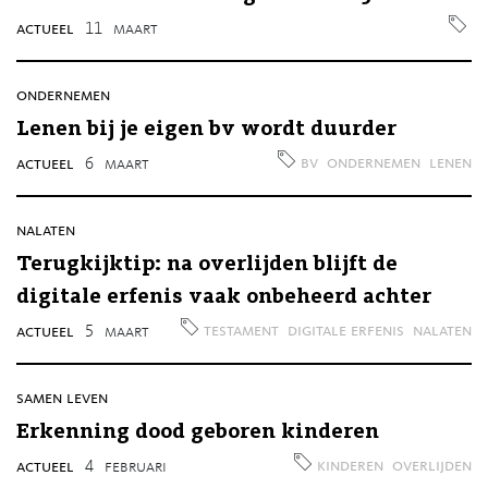
actueel
11
maart
ondernemen
Lenen bij je eigen bv wordt duurder
bv
ondernemen
lenen
actueel
6
maart
nalaten
Terugkijktip: na overlijden blijft de
digitale erfenis vaak onbeheerd achter
testament
digitale erfenis
nalaten
actueel
5
maart
samen leven
Erkenning dood geboren kinderen
kinderen
overlijden
actueel
4
februari