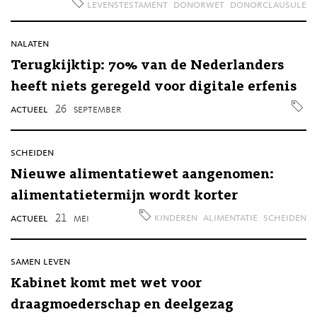
levenstestament
donorwet
donorclausule
nalaten
Terugkijktip: 70% van de Nederlanders
heeft niets geregeld voor digitale erfenis
actueel
26
september
scheiden
Nieuwe alimentatiewet aangenomen:
alimentatietermijn wordt korter
kinderen
alimentatie
scheiden
actueel
21
mei
samen leven
Kabinet komt met wet voor
draagmoederschap en deelgezag