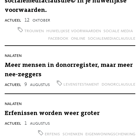
socialemediaclausule© in je huwelijkse
voorwaarden.
actueel
12
oktober
trouwen
huwelijkse voorwaarden
sociale media
facebook
online
socialemediaclausule
nalaten
Meer mensen in donorregister, maar meer
nee-zeggers
levenstestament
donorclausule
actueel
9
augustus
nalaten
Erfenissen worden weer groter
actueel
1
augustus
erfenis
schenken
eigenwoningschenking