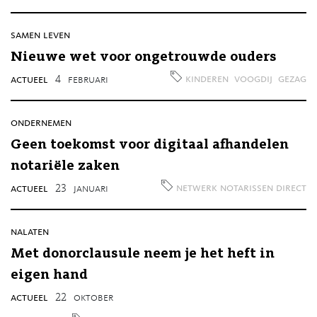
samen leven
Nieuwe wet voor ongetrouwde ouders
kinderen
voogdij
gezag
actueel
4
februari
ondernemen
Geen toekomst voor digitaal afhandelen
notariële zaken
netwerk notarissen direct
actueel
23
januari
nalaten
Met donorclausule neem je het heft in
eigen hand
actueel
22
oktober