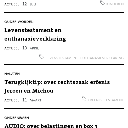
kinderen
actueel
12
juli
ouder worden
Levenstestament en
euthanasieverklaring
actueel
10
april
levenstestament
euthanasieverklaring
nalaten
Terugkijktip: over rechtszaak erfenis
Jeroen en Michou
erfenis
testament
actueel
11
maart
ondernemen
AUDIO: over belastingen en box 3