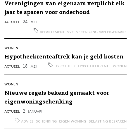
Verenigingen van eigenaars verplicht elk
jaar te sparen voor onderhoud
actueel
24
mei
appartement
vve
vereniging van eigenaars
wonen
Hypotheekrenteaftrek kan je geld kosten
hypotheek
hypotheekrente
wonen
actueel
18
mei
wonen
Nieuwe regels bekend gemaakt voor
eigenwoningschenking
actueel
2
januari
advies
schenking
eigen woning
belasting besparen