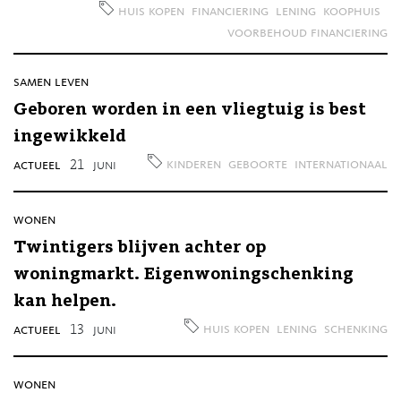
huis kopen
financiering
lening
koophuis
voorbehoud financiering
samen leven
Geboren worden in een vliegtuig is best
ingewikkeld
kinderen
geboorte
internationaal
actueel
21
juni
wonen
Twintigers blijven achter op
woningmarkt. Eigenwoningschenking
kan helpen.
huis kopen
lening
schenking
actueel
13
juni
wonen