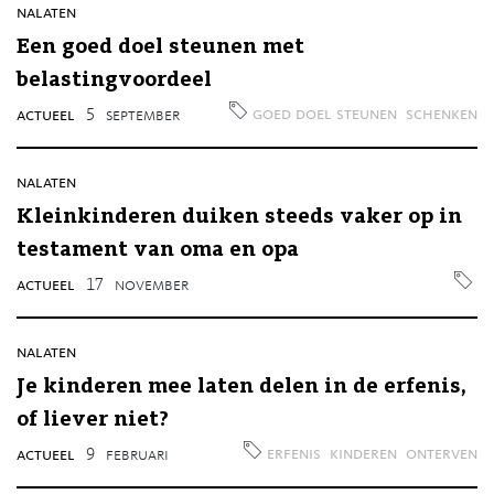
nalaten
Een goed doel steunen met
belastingvoordeel
goed doel steunen
schenken
actueel
5
september
nalaten
Kleinkinderen duiken steeds vaker op in
testament van oma en opa
actueel
17
november
nalaten
Je kinderen mee laten delen in de erfenis,
of liever niet?
erfenis
kinderen
onterven
actueel
9
februari