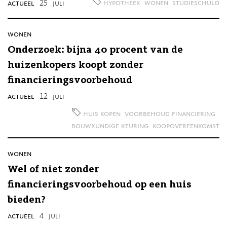
hypotheek
wonen
studieschuld
actueel
25
juli
wonen
Onderzoek: bijna 40 procent van de
huizenkopers koopt zonder
financieringsvoorbehoud
actueel
12
juli
huis kopen
voorbehoud financiering
bouwkundige keuring
koopovereenkomst
wonen
Wel of niet zonder
financieringsvoorbehoud op een huis
bieden?
actueel
4
juli